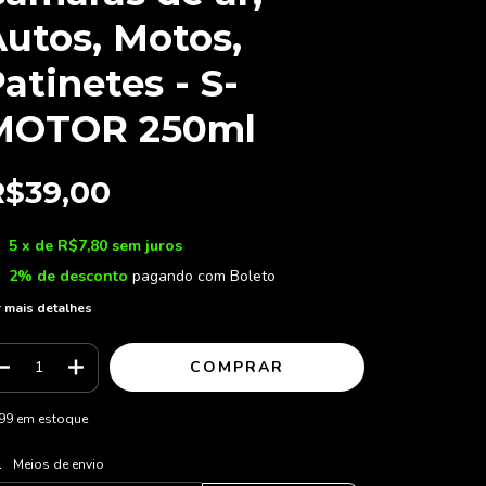
utos, Motos,
atinetes - S-
MOTOR 250ml
R$39,00
5
x de
R$7,80
sem juros
2% de desconto
pagando com Boleto
 mais detalhes
99
em estoque
ALTERAR CEP
regas para o CEP:
Meios de envio