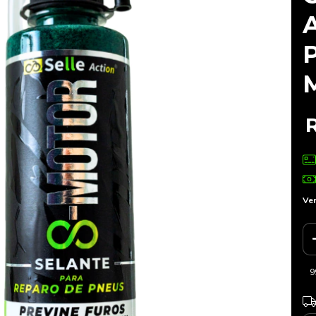
A
P
Ver
9
Ent