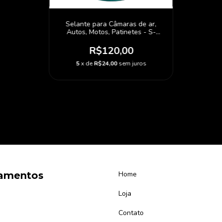
Selante para Câmaras de ar,
Autos, Motos, Patinetes - S-
MOTOR 1L
R$120,00
5
x de
R$24,00
sem juros
amentos
Home
Loja
Contato