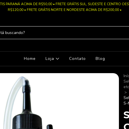
TIS PARANÁ ACIMA DE R$50,00 • FRETE GRÁTIS SUL, SUDESTE E CENTRO OE
R$120,00 • FRETE GRÁTIS NORTE E NORDESTE ACIMA DE R$200,00 •
Home
Loja
Contato
Blog
Iní
Se
etc
>
Se
S-
S
C