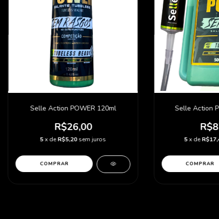
Selle Action POWER 120ml
Selle Action
R$26,00
R$8
5
x de
R$5,20
sem juros
5
x de
R$17,